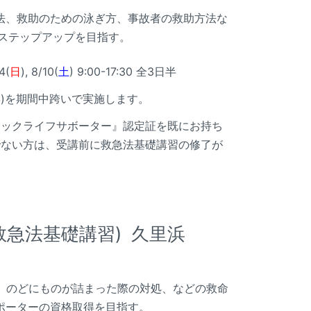
法、救助のための泳ぎ方、事故者の救助方法な
にステップアップを目指す。
/4(
日
), 8/10(
土
) 9:00-17:30 全3日半
浜)を期間中跨いで実施します。
シックライフサボーター』認定証を既にお持ち
でない方は、受講前に救急法基礎講習の修了が
救急法基礎講習) 久里浜
法、のどにものが詰まった際の対処、などの救命
ポーターの資格取得を目指す。