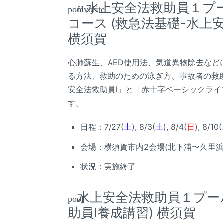
水上安全法救助員１プ
pool
favorite
コース (救急法基礎-水上
横須賀
心肺蘇生、AED使用法、気道異物除去な
る方法、救助のための泳ぎ方、事故者の救
安全法救助員I」と「赤十字ベーシックラ
す。
日程：7/27(
土
), 8/3(
土
), 8/4(
日
), 8/10(
会場：横須賀市内2会場(北下浦〜久里
状況：実施終了
水上安全法救助員１プー
pool
助員I養成講習) 横須賀