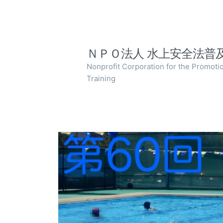
ＮＰＯ法人 水上安全法普
Nonprofit Corporation for the Promoti
Training