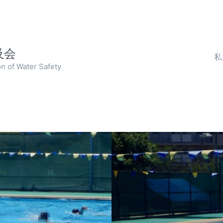
及会
私
on of Water Safety