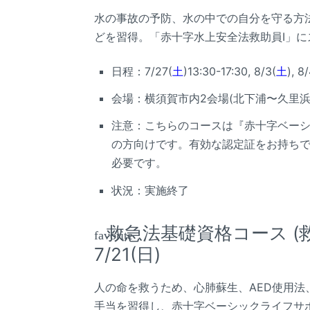
水の事故の予防、水の中での自分を守る方
どを習得。「赤十字水上安全法救助員I」
日程：7/27(
土
)13:30-17:30, 8/3(
土
), 8
会場：横須賀市内2会場(北下浦〜久里
注意：こちらのコースは『赤十字ベー
の方向けです。有効な認定証をお持ち
必要です。
状況：実施終了
救急法基礎資格コース (
favorite
7/21(日)
人の命を救うため、心肺蘇生、AED使用
手当を習得し、赤十字ベーシックライフサ