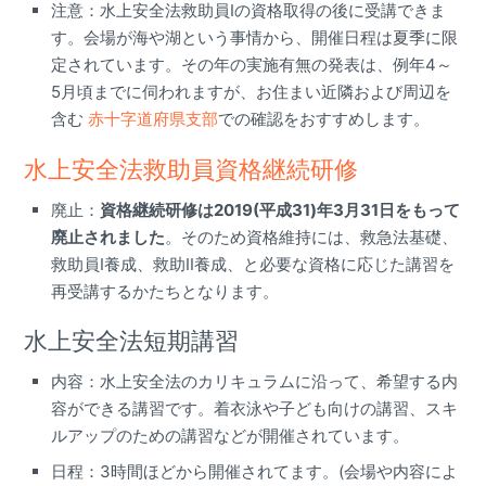
注意：水上安全法救助員Iの資格取得の後に受講できま
す。会場が海や湖という事情から、開催日程は夏季に限
定されています。その年の実施有無の発表は、例年4～
5月頃までに伺われますが、お住まい近隣および周辺を
含む
赤十字道府県支部
での確認をおすすめします。
水上安全法救助員資格継続研修
廃止：
資格継続研修は2019(平成31)年3月31日をもって
廃止されました
。そのため資格維持には、救急法基礎、
救助員I養成、救助II養成、と必要な資格に応じた講習を
再受講するかたちとなります。
水上安全法短期講習
内容：水上安全法のカリキュラムに沿って、希望する内
容ができる講習です。着衣泳や子ども向けの講習、スキ
ルアップのための講習などが開催されています。
日程：3時間ほどから開催されてます。(会場や内容によ