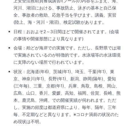
上安全法救助員養成講習I(プール)の内容をふまえ、海、
河川、湖沼における、事故防止、泳ぎの基本と自己保
全、事故者の救助、応急手当を学びます。講義、実習
(陸上、海・河川・湖沼)、検定試験があります。
日程：おおよそ2～3日間ほどで開催されてます。(会場
の事情や開催形態により異なります)
会場：殆どが海岸での実施です。ただし、長野県では湖
で実施されているのが特徴的です。水泳場等の水泳環境
に支障のない場所で行われています。
状況：北海道(年6)、茨城(年1)、埼玉、千葉(年1)、東
京、神奈川(年1)、長野(年1)、新潟、静岡(隔年)、愛知
(三年毎)、三重、京都(年1)、兵庫、鳥取、島根、岡山、
広島、山口、香川、愛媛、高知、福岡、佐賀、長崎、熊
本、鹿児島、沖縄、での開催実績が伺われます。ただ
し、実施の頻度は都道府県により、毎年、隔年、三年
毎、不定期などと異なります。※コロナ渦前の状況のた
め現状は不明。