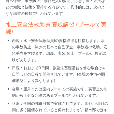
自己保全、事故防止、溺れた人の救助、応急手当の方法な
どの知識と技術を習得する内容です。具体的には、次のよ
うな講習の種類で行われています
水上安全法救助員I養成講習 (プールで実
施)
内容：水上安全法救助員Iの資格取得を目指します。水
の事故防止、泳ぎの基本と自己保全、事故者の救助、応
急手当を学びます。講義、実習(陸上、プール)、検定試
験があります。
日程：おおよそ3日間、救急法基礎講習を含む場合は4
日間ほどの日程で開催されています。(会場の事情や開
催形態により異なります)
会場：屋外または室内プールでの実施です。実習上の制
約から十分な水深のあるプールで行われています。
状況：全国の都道府県で実施されてます。6月から9月の
間に多く開催されていると伺われますが、都市部では冬