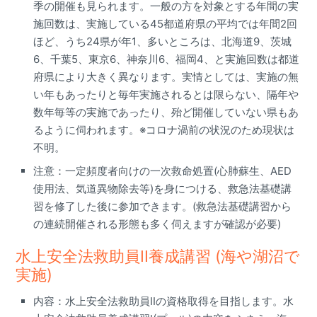
季の開催も見られます。一般の方を対象とする年間の実
施回数は、実施している45都道府県の平均では年間2回
ほど、うち24県が年1、多いところは、北海道9、茨城
6、千葉5、東京6、神奈川6、福岡4、と実施回数は都道
府県により大きく異なります。実情としては、実施の無
い年もあったりと毎年実施されるとは限らない、隔年や
数年毎等の実施であったり、殆ど開催していない県もあ
るように伺われます。※コロナ渦前の状況のため現状は
不明。
注意：一定頻度者向けの一次救命処置(心肺蘇生、AED
使用法、気道異物除去等)を身につける、救急法基礎講
習を修了した後に参加できます。(救急法基礎講習から
の連続開催される形態も多く伺えますが確認が必要)
水上安全法救助員II養成講習 (海や湖沼で
実施)
内容：水上安全法救助員IIの資格取得を目指します。水