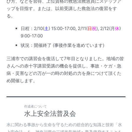
び方、などを習得、上位資格の救急法救急員にステップア
ップを目指す。または、以前受講した救急法の復習をす
る。
日程：2/10(
土
) 15:00-17:00, 2/11(
日
祝
), 2/12(月
休
)
9:00-17:00
状況：開催終了 (事後作業を進めています)
三浦市での講習会を復活して7年目となりました。地域の皆
さんへの赤十字講習受講の機会を提供し、事故・ケガ・急
病・災害などの万が一の時の対処の力を身につけて頂くた
め開催します。
作成者について
水上安全法普及会
水に関わる事故から生命を守るための総合的な知識と技術「水
上安全法」を、神奈川県の三浦半島地域へ普及啓発することを