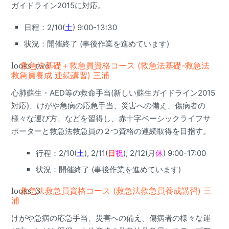
ガイドライン2015に対応。
日程：2/10(
土
) 9:00-13:30
状況：開催終了 (事後作業を進めています)
looks_two
救急法基礎＋救急員資格コース (救急法基礎-救急法
救急員養成 連続講習) 三浦
心肺蘇生・AED等の救命手当(新しい蘇生ガイドライン2015
対応)、けがや急病の応急手当、災害への備え、傷病者の
様々な運び方、などを習得し、赤十字ベーシックライフサ
ポーターと救急法救急員の２つ資格の連続取得を目指す。
行程：2/10(
土
), 2/11(
日
祝
), 2/12(月
休
) 9:00-17:00
状況：開催終了 (事後作業を進めています)
looks_3
救急法救急員資格コース (救急法救急員養成講習) 三
浦
けがや急病の応急手当、災害への備え、傷病者の様々な運